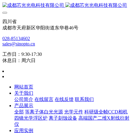
四川省
成都市天府新区华阳街道东华巷46号
028-85134602
sales@sinopto.cn
工作日：9:30-17:30
休息日：周六日
网站首页
关于我们
公司简介
在线留言
在线反馈
联系我们
产品展示
全部
等离子体白光光源
光学元件
科研级全帧CCD相机
四镜光学浮区炉
离子刻蚀设备
高端国产二维X射线衍射
仪
应用实例